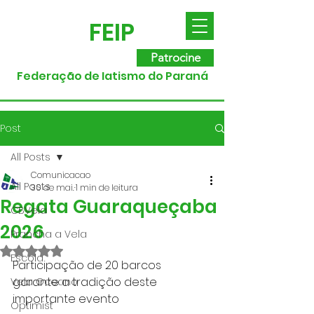
FEIP
Patrocine
Federação de Iatismo do Paraná
Post
All Posts
Comunicacao
All Posts
30 de mai.
1 min de leitura
Regata Guaraqueçaba
CBVela
2026
Prancha a Vela
Avaliado com NaN de 5 estrelas.
Escola
Participação de 20 barcos 
garante a tradição deste 
Vela Oceano
importante evento
Optimist