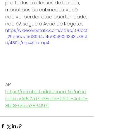
pra todas as classes de barcos, 
monotipos ou cabinados. Você 
não vai perder essa oportunidade, 
não é?... segue o Aviso de Regatas.
https://video.wixstatic.com/video/370cdf
_29e56aa5d8964d4a90490f9343b38af
d/480p/mp4/file.mp4
AR
https://acrobat.adobe.com/id/urn:a
aid:sc:VA6C2:d7a38da5-060c-4eba-
8bf3-55ca3864197f