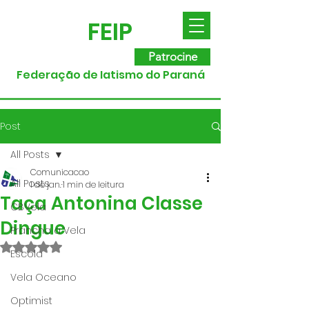
FEIP
Patrocine
Federação de Iatismo do Paraná
Post
All Posts
Comunicacao
All Posts
1 de jan.
1 min de leitura
Taça Antonina Classe
CBVela
Dingue
Prancha a Vela
Avaliado com NaN de 5 estrelas.
Escola
Vela Oceano
Optimist