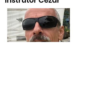
Instrutor Cézar
Um espaço completo, aulas práticas e
teóricas
CONTATO