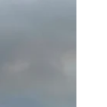
provas no último dia, a falta de vento impediu a
realização de qualquer regata, mantendo a
classificação inalterada após dez provas. Ao longo
do dia,