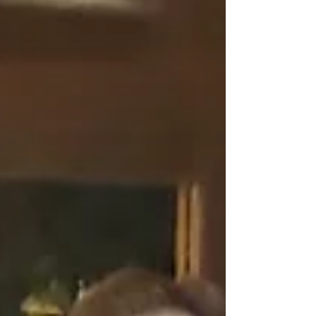
navegação do Porto de Paranaguá. Outra novidade
desta regata, foi a largada coelho, uma modalidade
experimental, sem boias e sem embarcação de
larga