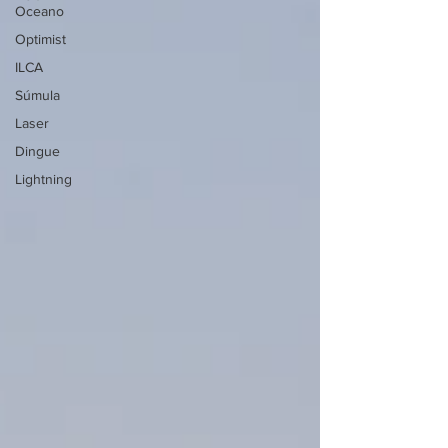
Oceano
Optimist
ILCA
Súmula
Laser
Dingue
Lightning