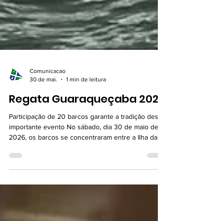
Comunicacao
30 de mai.
1 min de leitura
Regata Guaraqueçaba 2026
Participação de 20 barcos garante a tradição deste
importante evento No sábado, dia 30 de maio de
2026, os barcos se concentraram entre a Ilha das
Cobras e a Ponta Oeste da Ilha do Mel, para a
largada programada para às 12:00. A previsão de
vento no app Wind, era fraco, por isso a CR tomou
a decisão de largar afastado do canal de