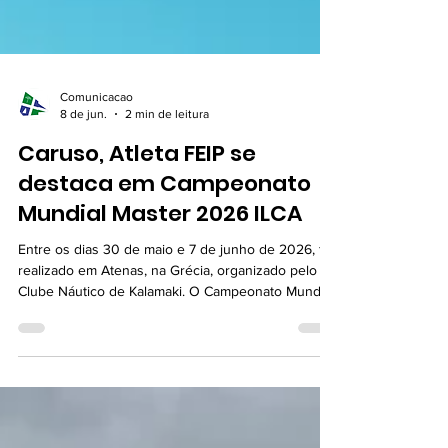
Comunicacao
8 de jun.
2 min de leitura
Caruso, Atleta FEIP se
destaca em Campeonato
Mundial Master 2026 ILCA
Entre os dias 30 de maio e 7 de junho de 2026, foi
realizado em Atenas, na Grécia, organizado pelo
Clube Náutico de Kalamaki. O Campeonato Mundial
de Masters ILCA 6 de 2026 terminou no domingo
em Atenas, após uma semana de regatas
competitivas em todas as categorias. Apesar dos
esforços da comissão de regatas para realizar mais