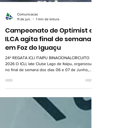
Comunicacao
11 de jun.
1 min de leitura
Campeonato de Optimist e
ILCA agita final de semana
em Foz do Iguaçu
24ª REGATA ICLI ITAIPU BINACIONALCIRCUITO
2026 O ICLI, Iate Clube Lago de Itaipu, organizou
no final de semana dos dias 06 e 07 de Junho,
diversas regatas das categorias de veleiros
monotipos, Optimist e ILCA. Com total de 45 atletas
inscritos, aberto a toda a comunidade nautica, teve
como grande destaque a estreia da categoria ILCA
6 e ILCA 7, que são veleiros monotipos mais
tecnicos e exigentes dos atletas. Este evento
contou com o patrocinio ITAIPU MAIS QUE
ENERGIA e SECR