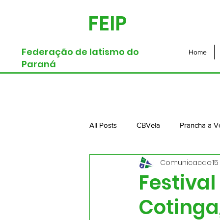
FEIP
Federação de Iatismo do
Home
Paraná
All Posts
CBVela
Prancha a V
Comunicacao
15
Dingue
Lightning
Festival
Cotinga,