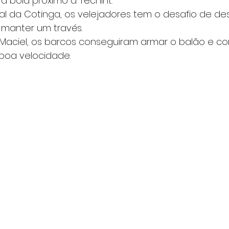
a boia proximo a Techint.
l da Cotinga, os velejadores tem o desafio de des
 manter um través.
 Maciel, os barcos conseguiram armar o balão e c
boa velocidade.