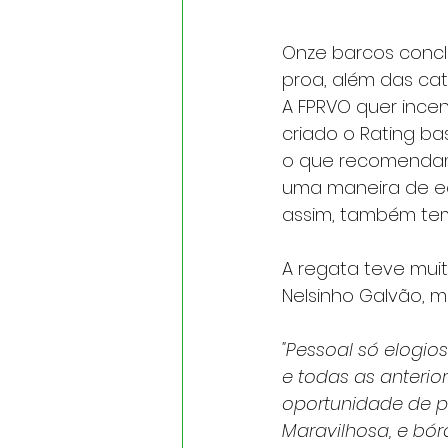
Onze barcos conclu
proa, além das cate
A FPRVO quer incent
criado o Rating b
o que recomendamo
uma maneira de eq
assim, também temo
A regata teve mui
Nelsinho Galvão, m
"Pessoal só elogios
e todas as anterio
oportunidade de pa
Maravilhosa, e bór