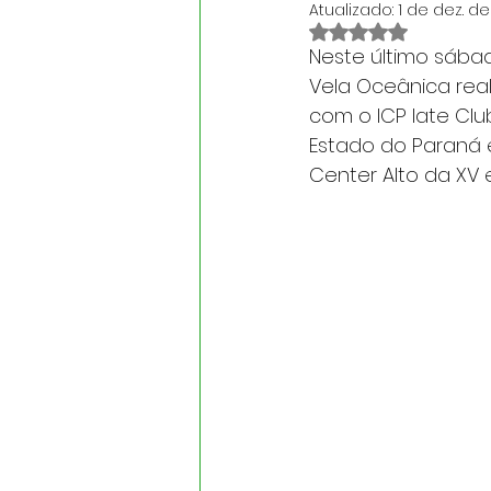
Atualizado:
1 de dez. d
Avaliado com NaN d
Neste último sábad
Vela Oceânica real
com o ICP Iate Cl
Estado do Paraná e
Center Alto da XV 