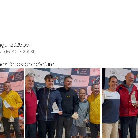
nga_2025
.pdf
d de PDF • 269KB
s fotos do pódium