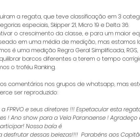
iram a regata, que teve classificação em 3 catego
gorias especiais, Skipper 21, Micro 19 e Delta 36.
ivar o crescimento da classe, e para um maior equilí
aseado em uma média de medição, mas estamos lo
s é uma medição Regra Geral Simplificada, RGS, 
uilibrar barcos diferentes a terem o tempo corrig
s o troféu Ranking. 
tos comentários nos grupos de whatsapp, mas est
erce ser reproduzido:
 a FPRVO e seus diretores !!! Espetacular esta regat
res ! Ano show para a Vela Paranaense ! Agradeço 
rticipar! Nossa baía é
a desfrutar dessas belezas!!!!  Parabéns aos Capitãe