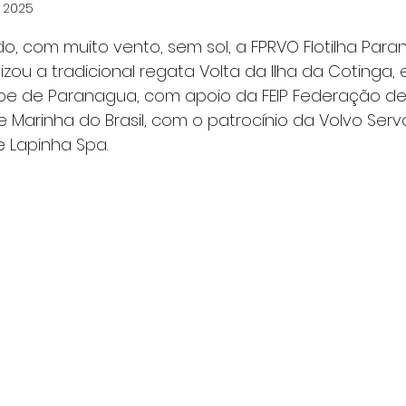
e 2025
e 5 estrelas.
o, com muito vento, sem sol, a FPRVO Flotilha Par
izou a tradicional regata Volta da Ilha da Cotinga,
ube de Paranagua, com apoio da FEIP Federação de
 Marinha do Brasil, com o patrocínio da Volvo Serv
e Lapinha Spa.