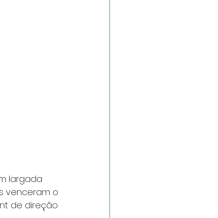
om largada 
es venceram o 
nt de direção 