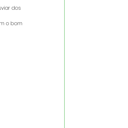
viar dos 
om o bom 