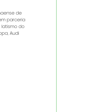
anaense de 
 em parceria 
 Iatismo do 
opa, Audi 