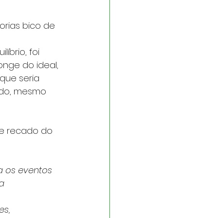
rias bico de 
brio, foi 
nge do ideal, 
que seria 
ido, mesmo 
e recado do 
a os eventos 
a 
s, 