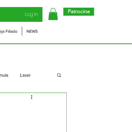
Patrocine
Log In
eja Filiado
NEWS
mula
Laser