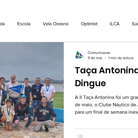
ela
Escola
Vela Oceano
Optimist
ILCA
Sú
Comunicacao
5 de mai.
1 min de leitura
Taça Antonina
Dingue
A II Taça Antonina foi um gra
de maio, o Clube Náutico de
para um final de semana ines
aprendizado e confraternizaç
atividades conduzidas por Dav
regatas e Coordenador Nacion