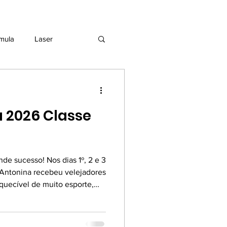
mula
Laser
 2026 Classe
nde sucesso! Nos dias 1º, 2 e 3
 Antonina recebeu velejadores
quecível de muito esporte,
ão. Com palestras e
id Baker, juiz nacional de
al da classe Dingue, os