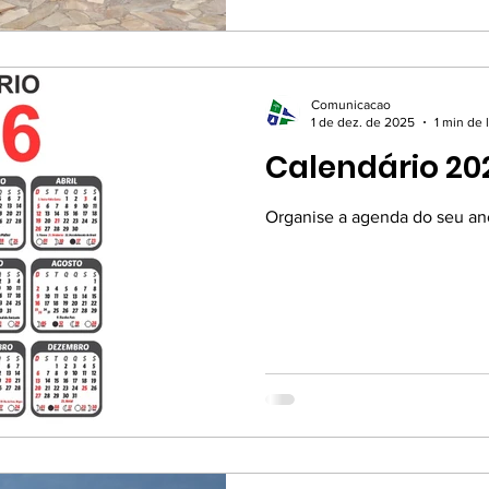
participantes tiveram a opor
conhecimentos sobre Regras 
teórica quanto na prática, le
Comunicacao
1 de dez. de 2025
1 min de 
Calendário 20
Organise a agenda do seu an