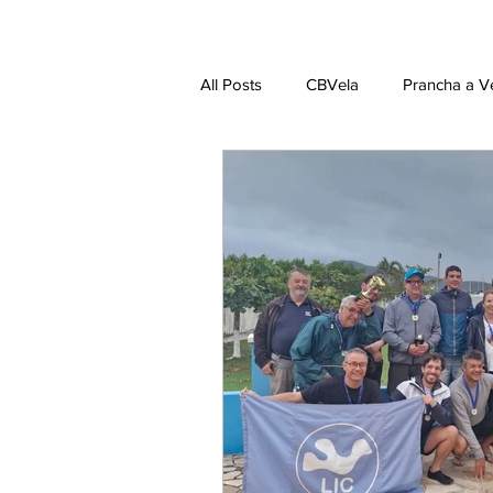
All Posts
CBVela
Prancha a V
Dingue
Lightning