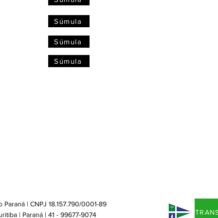
Súmula
Súmula
Súmula
o Paraná |
CNPJ 18.157.790/0001-89
TRAN
itiba | Paraná | 41 - 99677-9074