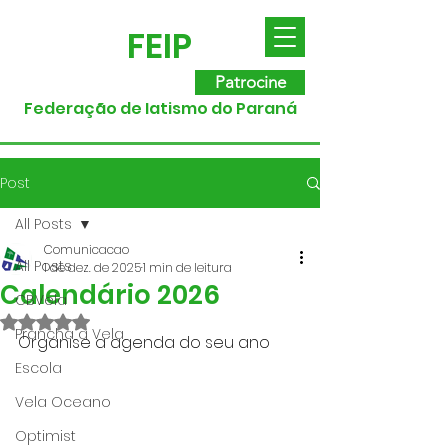
FEIP
Patrocine
Federação de Iatismo do Paraná
Post
All Posts
Comunicacao
All Posts
1 de dez. de 2025
1 min de leitura
Calendário 2026
CBVela
Avaliado com NaN de 5 estrelas.
Prancha a Vela
Organise a agenda do seu ano
Escola
Vela Oceano
Optimist