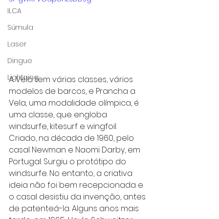
ILCA
Súmula
Laser
Dingue
Lightning
A Vela tem várias classes, vários 
modelos de barcos, e Prancha a 
Vela, uma modalidade olímpica, é 
uma classe, que engloba 
windsurfe, kitesurf e wingfoil.
Criado, na década de 1960, pelo 
casal Newman e Naomi Darby, em 
Portugal. Surgiu o protótipo do 
windsurfe. No entanto, a criativa 
ideia não foi bem recepcionada e 
o casal desistiu da invenção, antes 
de patenteá-la. Alguns anos mais 