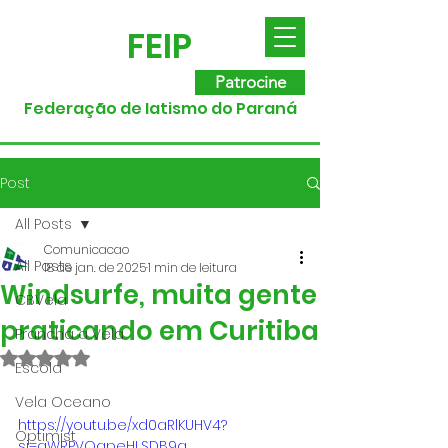
FEIP
Patrocine
Federação de Iatismo do Paraná
Post
All Posts
Comunicacao
All Posts
18 de jan. de 2025
1 min de leitura
Windsurfe, muita gente
CBVela
praticando em Curitiba
Prancha a Vela
Avaliado com NaN de 5 estrelas.
Escola
Vela Oceano
https://youtu.be/xd0aRlKUHV4?
Optimist
si=gWRPVOapeHLSDB9g