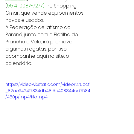
(
55 41 9987-7277)
, no Shopping 
Omar, que vende equipamentos 
novos e usados.
A Federação de Iatismo do 
Paraná, junto com a Flotilha de 
Prancha a Vela, irá promover 
algumas regatas, por isso 
acompanhe aqui no site, o 
calendário.
https://video.wixstatic.com/video/370cdf
_82ae342417834db48f5c408844ed7584
/480p/mp4/file.mp4