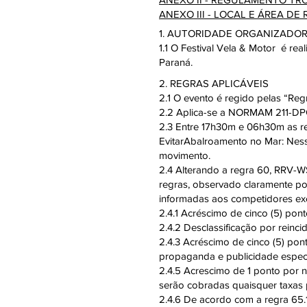
ANEXO III - LOCAL E ÁREA DE
1. AUTORIDADE ORGANIZADO
1.1 O Festival Vela & Motor é re
Paraná.
2. REGRAS APLICÁVEIS
2.1 O evento é regido pelas “Re
2.2 Aplica-se a NORMAM 211-DP
2.3 Entre 17h30m e 06h30m as re
EvitarAbalroamento no Mar: Nes
movimento.
2.4 Alterando a regra 60, RRV-W
regras, observado claramente por
informadas aos competidores exc
2.4.1 Acréscimo de cinco (5) pont
2.4.2 Desclassificação por reinci
2.4.3 Acréscimo de cinco (5) pon
propaganda e publicidade espe
2.4.5 Acrescimo de 1 ponto por 
serão cobradas quaisquer taxas 
2.4.6 De acordo com a regra 65.