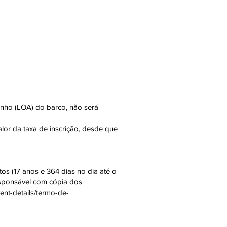
anho (LOA) do barco, não será
alor da taxa de inscrição, desde que
tos (17 anos e 364 dias no dia até o
responsável com cópia dos
vent-details/termo-de-