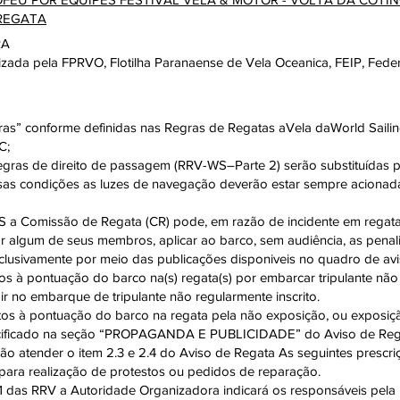
 REGATA
RA
alizada pela FPRVO, Flotilha Paranaense de Vela Oceanica, FEIP, Fed
gras” conforme definidas nas Regras de Regatas aVela daWorld Sail
C;
gras de direito de passagem (RRV-WS–Parte 2) serão substituídas p
sas condições as luzes de navegação deverão estar sempre aciona
S a Comissão de Regata (CR) pode, em razão de incidente em regat
 algum de seus membros, aplicar ao barco, sem audiência, as penali
lusivamente por meio das publicações disponiveis no quadro de aviso
os à pontuação do barco na(s) regata(s) por embarcar tripulante não 
dir no embarque de tripulante não regularmente inscrito.
tos à pontuação do barco na regata pela não exposição, ou exposição
cificado na seção “PROPAGANDA E PUBLICIDADE” do Aviso de Reg
não atender o item 2.3 e 2.4 do Aviso de Regata As seguintes presc
para realização de protestos ou pedidos de reparação.
1 das RRV a Autoridade Organizadora indicará os responsáveis pela