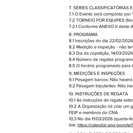
7. SÉRIES CLASSIFICATÓRIAS E
7.1 O Evento será composto por 
7.2 TORNEIO POR EQUIPES (No
7.2.1 Conforme ANEXO II deste A
8. PROGRAMA
8.1 Inscrições do dia 22/02/202
8.2 Medição e inspeção - não t
8.3 Dia da copetição, 14/03/2026
8.4 Número de regatas programa
8.5 O horário programado para 
9. MEDIÇÕES E INSPEÇÕES
9.1 Pesagem barcos: Não haverá
9.2 Pesagem tripulantes: Não ha
10. INSTRUÇÕES DE REGATA
10.1 As instruções de regata esta
10.2 A Organização irá criar 
FEIP e membros do CNA
10.3 No dia 11/03/2026 (quarta-f
link:
https://calendar.app.goo