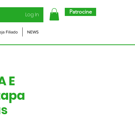
Patrocine
Log In
eja Filiado
NEWS
A E
tapa
as