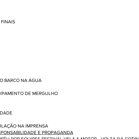
 FINAIS
DO BARCO NA ÁGUA
EQUIPAMENTO DE MERGULHO
IDADE
CULAÇÃO NA IMPRENSA
RESPONSABILIDADE E PROPAGANDA
FÉU POR EQUIPES FESTIVAL VELA & MOTOR - VOLTA DA COTI