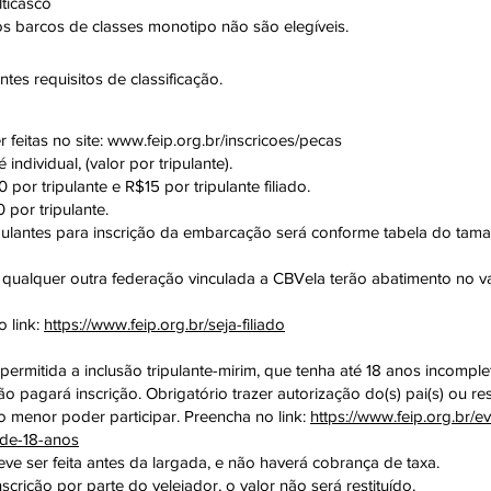
lticasco
os barcos de classes monotipo não são elegíveis.
tes requisitos de classificação.
 feitas no site: www.feip.org.br/inscricoes/pecas
́ individual, (valor por tripulante).
por tripulante e R$15 por tripulante filiado.
 por tripulante.
ipulantes para inscrição da embarcação será conforme tabela do tam
ou qualquer outra federação vinculada a CBVela terão abatimento no v
o link:
https://www.feip.org.br/seja-filiado
permitida a inclusão tripulante-mirim, que tenha até 18 anos incomple
não pagará inscrição. Obrigatório trazer autorização do(s) pai(s) ou 
 menor poder participar. Preencha no link:
https://www.feip.org.br/e
de-18-anos
deve ser feita antes da largada, e não haverá cobrança de taxa.
scrição por parte do velejador, o valor não será restituído.