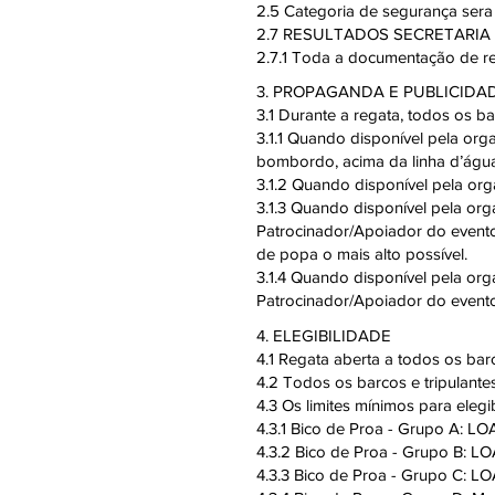
2.5 Categoria de segurança sera
2.7 RESULTADOS SECRETARI
2.7.1 Toda a documentação de re
3. PROPAGANDA E PUBLICIDA
3.1 Durante a regata, todos os b
3.1.1 Quando disponível pela or
bombordo, acima da linha d’águ
3.1.2 Quando disponível pela or
3.1.3 Quando disponível pela or
Patrocinador/Apoiador do event
de popa o mais alto possível.
3.1.4 Quando disponível pela or
Patrocinador/Apoiador do evento
4. ELEGIBILIDADE
4.1 Regata aberta a todos os bar
4.2 Todos os barcos e tripulantes
4.3 Os limites mínimos para eleg
4.3.1 Bico de Proa - Grupo A: LO
4.3.2 Bico de Proa - Grupo B: LO
4.3.3 Bico de Proa - Grupo C: L