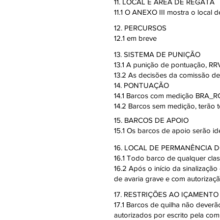
11. LOCAL E ÁREA DE REGATA
11.1 O ANEXO III mostra o local 
12. PERCURSOS
12.1 em breve
13. SISTEMA DE PUNIÇÃO
13.1 A punição de pontuação, RRV
13.2 As decisões da comissão de 
14. PONTUAÇÃO
14.1 Barcos com medição BRA_RGS
14.2 Barcos sem medição, terão
15. BARCOS DE APOIO
15.1 Os barcos de apoio serão id
16. LOCAL DE PERMANÊNCIA 
16.1 Todo barco de qualquer clas
16.2 Após o início da sinalização
de avaria grave e com autorizaçã
17. RESTRIÇÕES AO IÇAMENTO
17.1 Barcos de quilha não dever
autorizados por escrito pela com