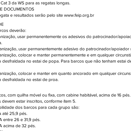
 Cat 3 da WS para as regatas longas.
A E DOCUMENTOS
gata e resultados serão pelo site www.feip.org.br
DE
arcos deverão:
ganização, usar permanentemente os adesivos do patrocinador/apoia
a.
ganização, usar permanentemente adesivo do patrocinador/apoiador n
ganização, colocar e manter permanentemente e em qualquer circuns
o desfraldada no estai de popa. Para barcos que não tenham estai
ganização, colocar e manter em quanto ancorado em qualquer circun
 desfraldada no estai de proa.
cos, com quilha móvel ou fixa, com cabine habitável, acima de 16 pés.
 devem estar inscritos, conforme ítem 5.
ibilidade dos barcos para cada grupo são:
A até 25,9 pés.
A entre 26 e 31,9 pés.
OA acima de 32 pés.