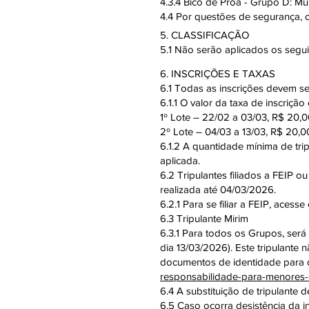
4.3.4 Bico de Proa - Grupo D: Mu
4.4 Por questões de segurança, 
5. CLASSIFICAÇÃO
5.1 Não serão aplicados os seguin
6. INSCRIÇÕES E TAXAS
6.1 Todas as inscrições devem ser
6.1.1 O valor da taxa de inscrição e
1º Lote – 22/02 a 03/03, R$ 20,00 
2º Lote – 04/03 a 13/03, R$ 20,00
6.1.2 A quantidade mínima de tr
aplicada.
6.2 Tripulantes filiados a FEIP 
realizada até 04/03/2026.
6.2.1 Para se filiar a FEIP, acesse 
6.3 Tripulante Mirim
6.3.1 Para todos os Grupos, será 
dia 13/03/2026). Este tripulante 
documentos de identidade para o
responsabilidade-para-menores-
6.4 A substituição de tripulante 
6.5 Caso ocorra desistência da in