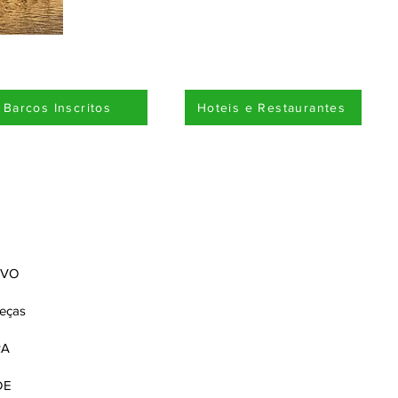
Barcos Inscritos
Hoteis e Restaurantes
BVO
Peças
RA
DE